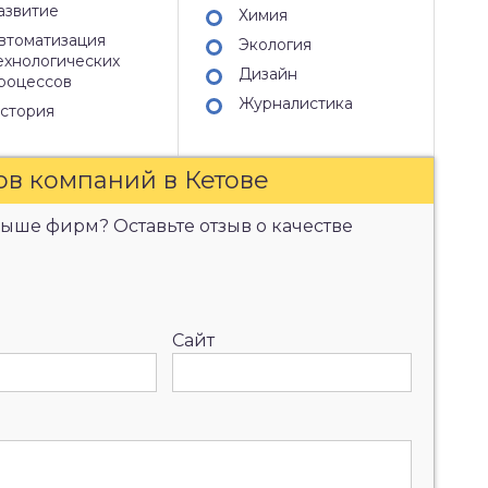
азвитие
Химия
втоматизация
Экология
ехнологических
Дизайн
роцессов
Журналистика
стория
ов компаний в Кетове
ыше фирм? Оставьте отзыв о качестве
Сайт