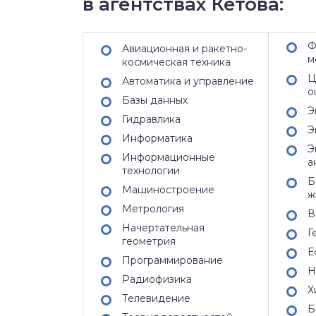
в агентствах Кетова:
Ф
Авиационная и ракетно-
м
космическая техника
Ц
Автоматика и управление
о
Базы данных
Э
Гидравлика
Э
Информатика
Э
Информационные
а
технологии
Б
Машиностроение
ж
Метрология
В
Начертательная
Г
геометрия
Е
Программирование
Н
Радиофизика
Х
Телевидение
Б