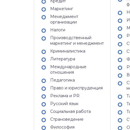
Кредит
ф
Маркетинг
Н
Менеджмент
И
организации
М
Налоги
Р
Производственный
маркетинг и менеджмент
С
Криминалистика
С
Литература
Ф
Международные
Р
отношения
В
Педагогика
С
Право и юриспруденция
м
Реклама и PR
Т
Русский язык
Т
Социальная работа
Т
Страноведение
С
Философия
О