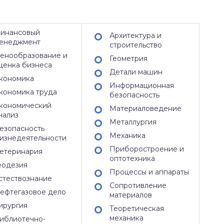
инансовый
Архитектура и
енеджмент
строительство
енообразование и
Геометрия
ценка бизнеса
Детали машин
кономика
Информационная
кономика труда
безопасность
кономический
Материаловедение
нализ
Металлургия
езопасность
Механика
изнедеятельности
Приборостроение и
етеринария
оптотехника
еодезия
Процессы и аппараты
стествознание
Сопротивление
ефтегазовое дело
материалов
ирургия
Теоретическая
механика
иблиотечно-