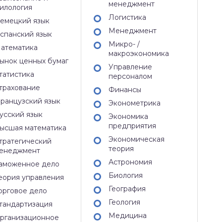
менеджмент
илология
Логистика
емецкий язык
Менеджмент
спанский язык
Микро- /
атематика
макроэкономика
ынок ценных бумаг
Управление
татистика
персоналом
трахование
Финансы
ранцузский язык
Эконометрика
усский язык
Экономика
предприятия
ысшая математика
Экономическая
тратегический
теория
енеджмент
Астрономия
аможенное дело
Биология
еория управления
География
орговое дело
Геология
тандартизация
Медицина
рганизационное