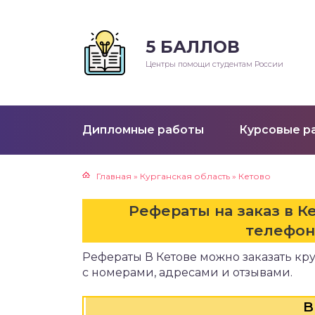
5 БАЛЛОВ
Р
Центры помощи студентам России
клады
ораторные работы
Дипломные работы
Курсовые р
ктические работы
Главная
»
Курганская область
»
Кетово
езентации
Рефераты на заказ в Ке
ртежи
телефон
Рефераты В Кетове можно заказать кр
е
с номерами, адресами и отзывами.
B