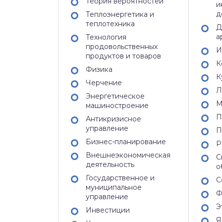
Теория вероятностей
и
д
Теплоэнергетика и
теплотехника
Д
а
Технология
продовольственных
И
продуктов и товаров
К
Физика
К
Черчение
Л
Энергетическое
М
машиностроение
П
Антикризисное
управление
П
Бизнес-планирование
Р
Внешнеэкономическая
С
деятельность
о
Государственное и
С
муниципальное
Ф
управление
Э
Инвестиции
Я