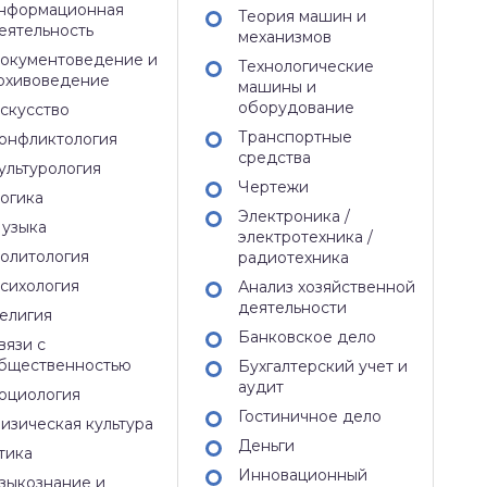
нформационная
Теория машин и
еятельность
механизмов
окументоведение и
Технологические
рхивоведение
машины и
оборудование
скусство
Транспортные
онфликтология
средства
ультурология
Чертежи
огика
Электроника /
узыка
электротехника /
олитология
радиотехника
сихология
Анализ хозяйственной
деятельности
елигия
Банковское дело
вязи с
бщественностью
Бухгалтерский учет и
аудит
оциология
Гостиничное дело
изическая культура
Деньги
тика
Инновационный
зыкознание и