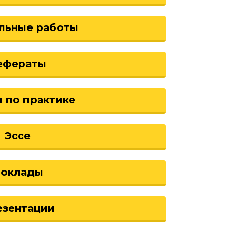
льные работы
ефераты
 по практике
Эссе
оклады
езентации