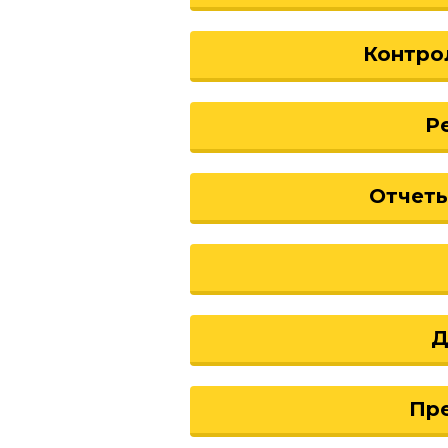
Контро
Р
Отчеты
Д
Пр