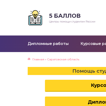
5 БАЛЛОВ
Р
Центры помощи студентам России
клады
ораторные работы
Дипломные работы
Курсовые р
ктические работы
Главная
»
Саратовская область
езентации
Помощь сту
ртежи
Курс
е
Дипло