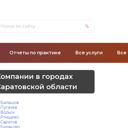
Отчеты по практике
Все услуги
Все
Компании в городах
Саратовской области
Балашов
Пугачев
Вольск
Ртищево
Саратов
Балаково