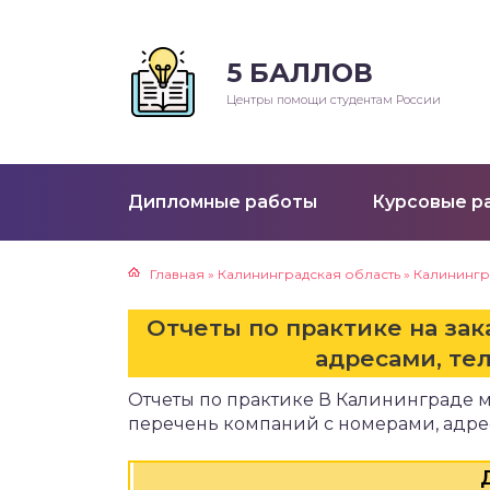
5 БАЛЛОВ
Р
Центры помощи студентам России
клады
ораторные работы
Дипломные работы
Курсовые р
ктические работы
Главная
»
Калининградская область
»
Калинингр
езентации
Отчеты по практике на зак
ртежи
адресами, те
Отчеты по практике В Калининграде м
е
перечень компаний с номерами, адре