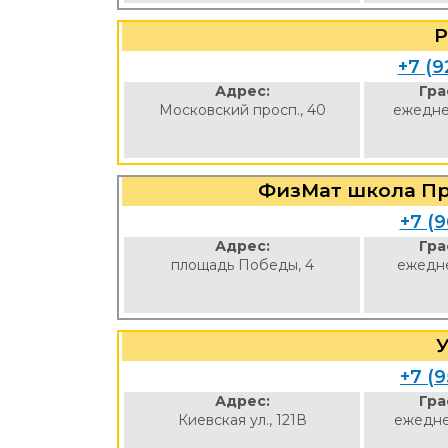
P
+7 (9
Адрес:
Гра
Московский просп., 40
ежедне
ФизМат школа Пр
+7 (9
Адрес:
Гра
площадь Победы, 4
ежедне
+7 (9
Адрес:
Гра
Киевская ул., 121В
ежедне