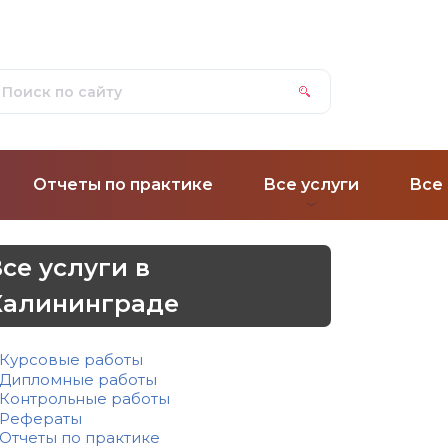
Отчеты по практике
Все услуги
Все
се услуги в
Калининграде
Курсовые работы
Дипломные работы
Контрольные работы
Рефераты
Отчеты по практике