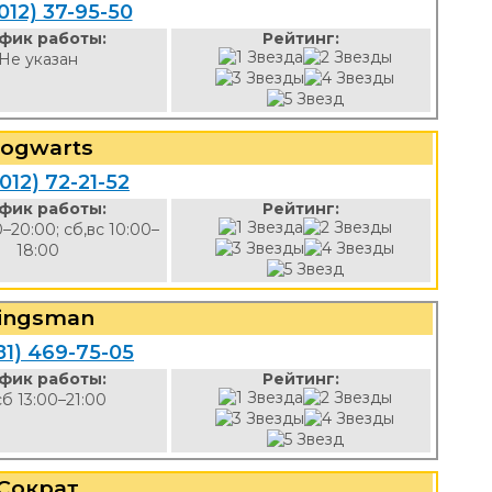
012) 37-95-50
фик работы:
Рейтинг:
Не указан
ogwarts
012) 72-21-52
фик работы:
Рейтинг:
0–20:00; сб,вс 10:00–
18:00
ingsman
81) 469-75-05
фик работы:
Рейтинг:
сб 13:00–21:00
Сократ