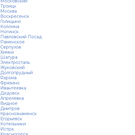
Московский
Троицк
Москва
Воскресенск
Голицыно
Коломна
Ногинск
Павловский Посад
Раменское
Серпухов
Химки
Шатура
Электросталь
Жуковский
Долгопрудный
Яхрома
Фрязино
Ивантеевка
Дедовск
Апрелевка
Видное
Дмитров
Краснознаменск
Егорьевск
Котельники
Истра
Красногорск