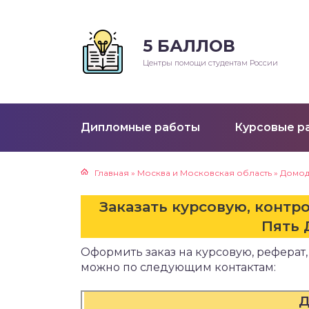
5 БАЛЛОВ
Р
Центры помощи студентам России
клады
ораторные работы
Дипломные работы
Курсовые р
ктические работы
Главная
»
Москва и Московская область
»
Домод
езентации
Заказать курсовую, контр
ртежи
Пять 
Оформить заказ на курсовую, реферат,
е
можно по следующим контактам:
Д