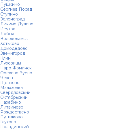
Пушкино
Сергиев Посад
Ступино
Зеленоград
Ликино-Дулево
Реутов
Лобня
Волоколамск
Хотьково
Домодедово
Звенигород
Клин
Луховицы
Наро-Фоминск
Орехово-Зуево
Чехов
Щелково
Малаховка
Свердловский
Октябрьский
Нахабино
Литвиново
Рождествено
Путилково
Глухово
Правдинский