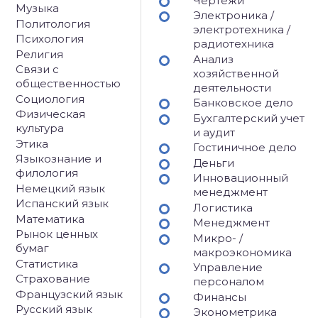
Чертежи
Музыка
Электроника /
Политология
электротехника /
Психология
радиотехника
Религия
Анализ
Связи с
хозяйственной
общественностью
деятельности
Социология
Банковское дело
Физическая
Бухгалтерский учет
культура
и аудит
Этика
Гостиничное дело
Языкознание и
Деньги
филология
Инновационный
Немецкий язык
менеджмент
Испанский язык
Логистика
Математика
Менеджмент
Рынок ценных
Микро- /
бумаг
макроэкономика
Статистика
Управление
Страхование
персоналом
Французский язык
Финансы
Русский язык
Эконометрика