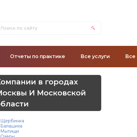
Отчеты по практике
Все услуги
Все
Компании в городах
Москвы И Московской
области
Щербинка
Балашиха
Мытищи
Озёры