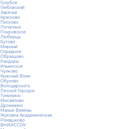
Голубое
Глебовский
Заречье
Красково
Писково
Лопатино
Покровское
Люберцы
Бутово
Мирный
Отрадное
Образцово
Раздоры
Ильинское
Чулково
Красный Воин
Обухово
Володарского
Лесной Городок
Томилино
Мисайлово
Дрожжино
Малые Вязёмы
Жуковка Академическая
Ромашково
ВНИИССОК