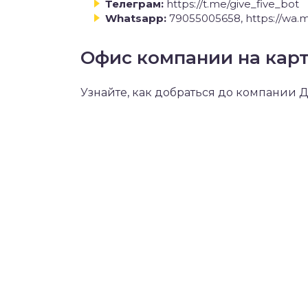
Телеграм:
https://t.me/give_five_bot
Whatsapp:
79055005658, https://wa
Офис компании на кар
Узнайте, как добраться до компании 