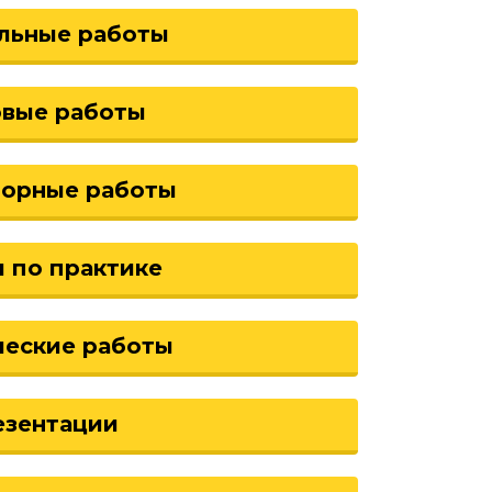
льные работы
овые работы
торные работы
 по практике
ческие работы
езентации