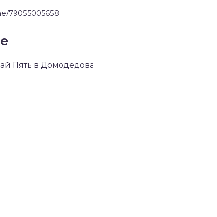
.me/79055005658
те
Дай Пять в Домодедова