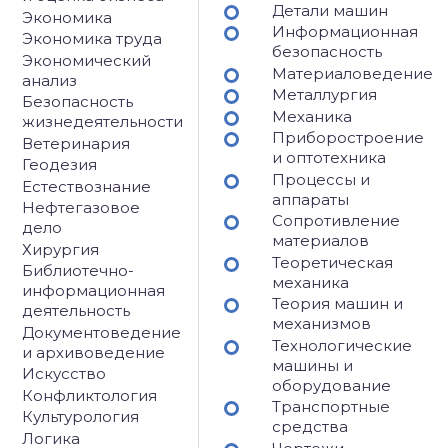
Детали машин
Экономика
Информационная
Экономика труда
безопасность
Экономический
Материаловедение
анализ
Металлургия
Безопасность
Механика
жизнедеятельности
Приборостроение
Ветеринария
и оптотехника
Геодезия
Процессы и
Естествознание
аппараты
Нефтегазовое
Сопротивление
дело
материалов
Хирургия
Теоретическая
Библиотечно-
механика
информационная
Теория машин и
деятельность
механизмов
Документоведение
Технологические
и архивоведение
машины и
Искусство
оборудование
Конфликтология
Транспортные
Культурология
средства
Логика