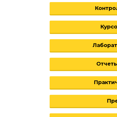
Контро
Курс
Лабора
Отчеты
Практи
Пр