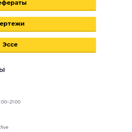
ефераты
ертежи
Эссе
ты
:00–21:00
five