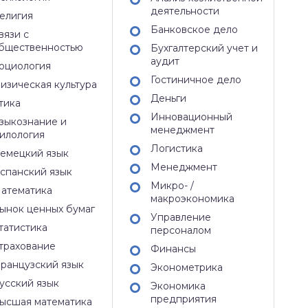
деятельности
елигия
Банковское дело
вязи с
бщественностью
Бухгалтерский учет и
аудит
оциология
Гостиничное дело
изическая культура
Деньги
тика
Инновационный
зыкознание и
менеджмент
илология
Логистика
емецкий язык
Менеджмент
спанский язык
Микро- /
атематика
макроэкономика
ынок ценных бумаг
Управление
татистика
персоналом
трахование
Финансы
ранцузский язык
Эконометрика
усский язык
Экономика
предприятия
ысшая математика