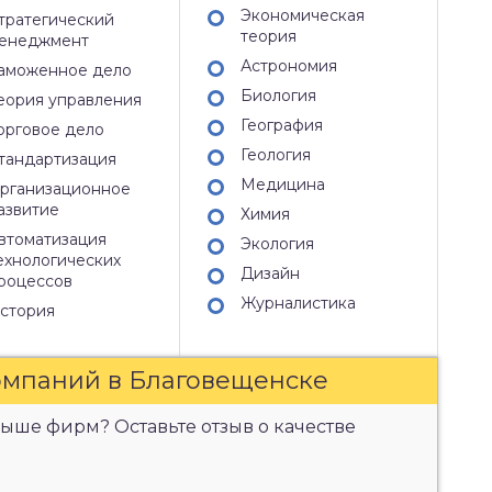
Экономическая
тратегический
теория
енеджмент
Астрономия
аможенное дело
Биология
еория управления
География
орговое дело
Геология
тандартизация
Медицина
рганизационное
азвитие
Химия
втоматизация
Экология
ехнологических
Дизайн
роцессов
Журналистика
стория
омпаний в Благовещенске
ыше фирм? Оставьте отзыв о качестве