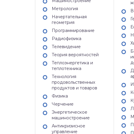
Машиностроение
ж
Метрология
В
Начертательная
Г
геометрия
Е
Программирование
Н
Радиофизика
Х
Телевидение
Б
Теория вероятностей
и
д
Теплоэнергетика и
теплотехника
Д
а
Технология
продовольственных
И
продуктов и товаров
К
Физика
К
Черчение
Л
Энергетическое
М
машиностроение
П
Антикризисное
управление
П