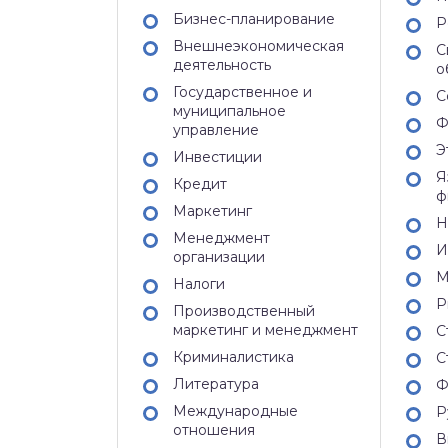
Бизнес-планирование
Р
Внешнеэкономическая
С
деятельность
о
Государственное и
С
муниципальное
Ф
управление
Э
Инвестиции
Я
Кредит
ф
Маркетинг
Н
Менеджмент
И
организации
М
Налоги
Р
Производственный
маркетинг и менеджмент
С
Криминалистика
С
Литература
Ф
Международные
Р
отношения
В