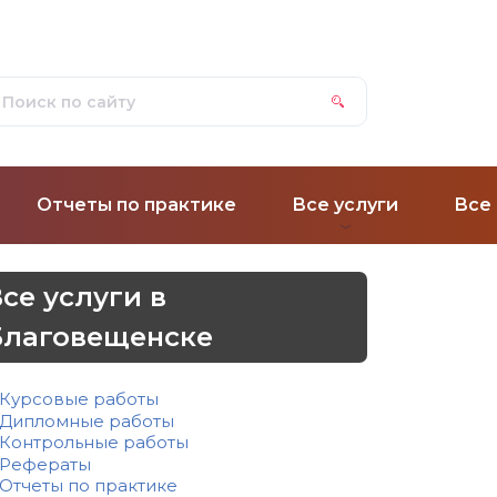
Отчеты по практике
Все услуги
Все
се услуги в
Благовещенске
Курсовые работы
Дипломные работы
Контрольные работы
Рефераты
Отчеты по практике