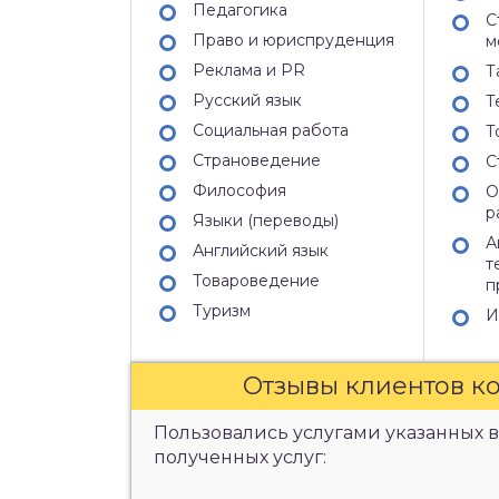
Педагогика
С
Право и юриспруденция
м
Реклама и PR
Т
Русский язык
Т
Социальная работа
Т
Страноведение
С
Философия
О
р
Языки (переводы)
А
Английский язык
т
Товароведение
п
Туризм
И
Отзывы клиентов к
Пользовались услугами указанных в
полученных услуг: