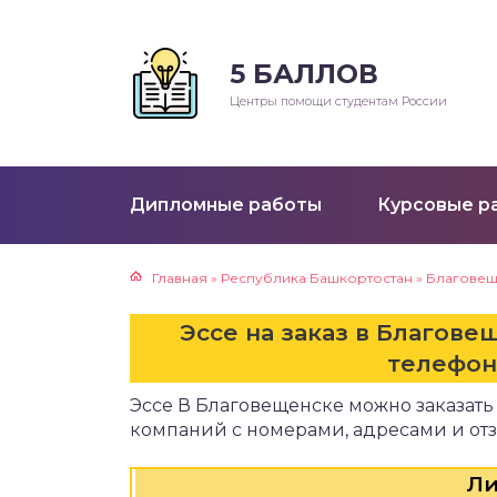
5 БАЛЛОВ
Р
Центры помощи студентам России
клады
ораторные работы
Дипломные работы
Курсовые р
ктические работы
Главная
»
Республика Башкортостан
»
Благовещ
езентации
Эссе на заказ в Благове
ртежи
телефон
Эссе В Благовещенске можно заказать
е
компаний с номерами, адресами и от
Ли