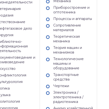
Механика
изнедеятельности
Приборостроение и
етеринария
оптотехника
еодезия
Процессы и аппараты
стествознание
Сопротивление
ефтегазовое дело
материалов
ирургия
Теоретическая
механика
иблиотечно-
нформационная
Теория машин и
еятельность
механизмов
окументоведение и
Технологические
рхивоведение
машины и
оборудование
скусство
Транспортные
онфликтология
средства
ультурология
Чертежи
огика
Электроника /
узыка
электротехника /
олитология
радиотехника
сихология
Анализ хозяйственной