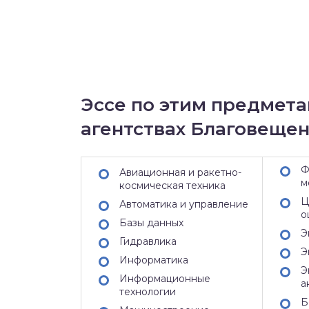
Эссе по этим предмета
агентствах Благовещен
Ф
Авиационная и ракетно-
м
космическая техника
Ц
Автоматика и управление
о
Базы данных
Э
Гидравлика
Э
Информатика
Э
Информационные
а
технологии
Б