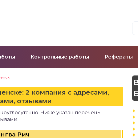
аботы
Контрольные работы
Рефераты
енск
В
щенске: 2 компания с адресами,
ами, отзывами
 круглосуточно. Ниже указан перечень
зывами.
нгва Рич