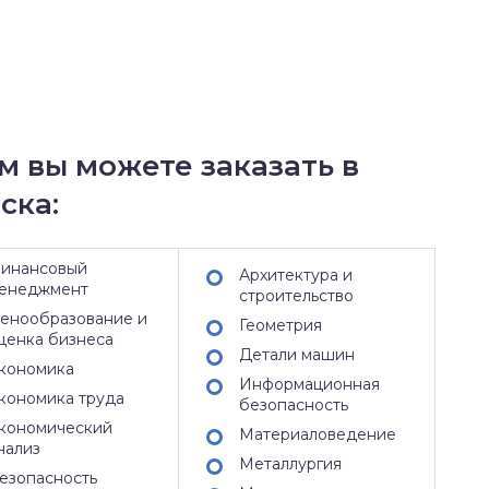
м вы можете заказать в
ска:
инансовый
Архитектура и
енеджмент
строительство
енообразование и
Геометрия
ценка бизнеса
Детали машин
кономика
Информационная
кономика труда
безопасность
кономический
Материаловедение
нализ
Металлургия
езопасность